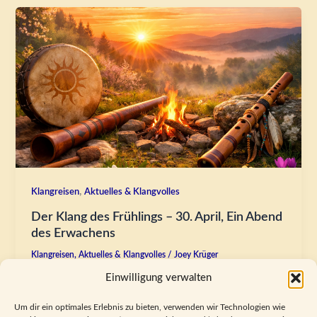
,
Klangreisen
Aktuelles & Klangvolles
Der Klang des Frühlings – 30. April, Ein Abend
des Erwachens
Klangreisen
,
Aktuelles & Klangvolles
/
Joey Krüger
Wenn der Frühling leise Einzug hält,beginnt etwas in
Einwilligung verwalten
uns zu antworten. Ein erster Impuls.Ein Atemzug.Ein
Um dir ein optimales Erlebnis zu bieten, verwenden wir Technologien wie
Rhythmus, der sich erinnert. Die […]